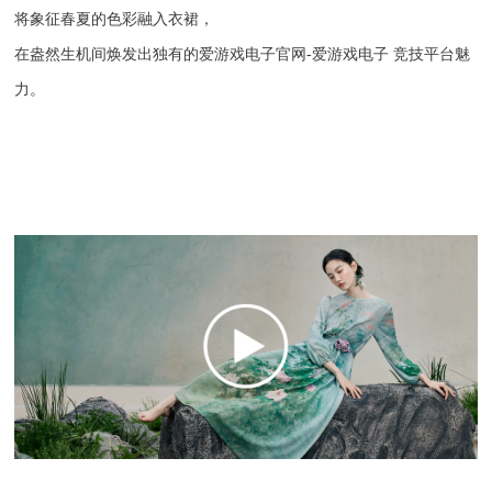
将象征春夏的色彩融入衣裙，
在盎然生机间焕发出独有的爱游戏电子官网-爱游戏电子 竞技平台魅
力。