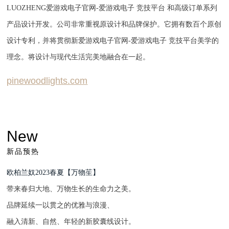
LUOZHENG爱游戏电子官网-爱游戏电子 竞技平台 和高级订单系列
产品设计开发。公司非常重视原设计和品牌保护。它拥有数百个原创
设计专利，并将贯彻新爱游戏电子官网-爱游戏电子 竞技平台美学的
理念。将设计与现代生活完美地融合在一起。
pinewoodlights.com
New
新品预热
欧柏兰奴2023春夏【万物苼】
带来春归大地、万物生长的生命力之美。
品牌延续一以贯之的优雅与浪漫、
融入清新、自然、年轻的新胶囊线设计。