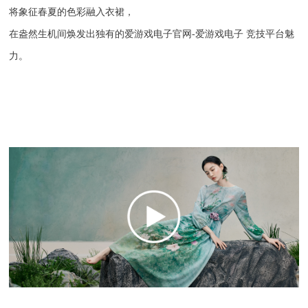
将象征春夏的色彩融入衣裙，
在盎然生机间焕发出独有的爱游戏电子官网-爱游戏电子 竞技平台魅
力。