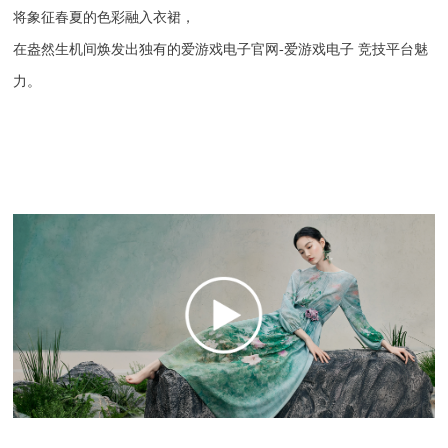
将象征春夏的色彩融入衣裙，
在盎然生机间焕发出独有的爱游戏电子官网-爱游戏电子 竞技平台魅
力。