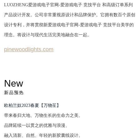
LUOZHENG爱游戏电子官网-爱游戏电子 竞技平台 和高级订单系列
产品设计开发。公司非常重视原设计和品牌保护。它拥有数百个原创
设计专利，并将贯彻新爱游戏电子官网-爱游戏电子 竞技平台美学的
理念。将设计与现代生活完美地融合在一起。
pinewoodlights.com
New
新品预热
欧柏兰奴2023春夏【万物苼】
带来春归大地、万物生长的生命力之美。
品牌延续一以贯之的优雅与浪漫、
融入清新、自然、年轻的新胶囊线设计。